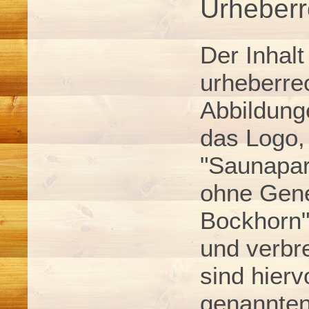
Urheberr
Der Inhalt
urheberrec
Abbildung
das Logo,
"Saunapar
ohne Gen
Bockhorn"
und verbr
sind hierv
genannten