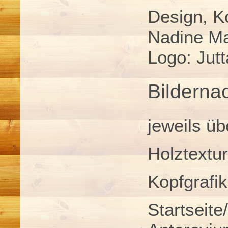
Design, K
Nadine Ma
Logo: Jut
Bilderna
jeweils üb
Holztextu
Kopfgrafik
Startseit