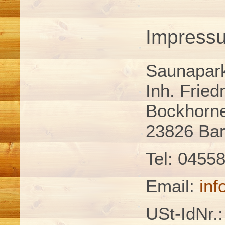
Impress
Saunapar
Inh. Fried
Bockhorne
23826 Ba
Tel: 0455
Email:
in
USt-IdNr.