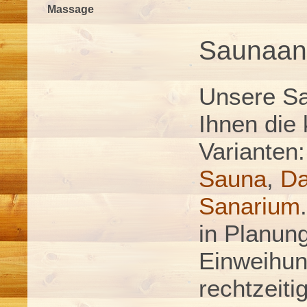
Massage
Saunaan
Unsere Sa
Ihnen die
Varianten
Sauna
,
D
Sanarium
in Planun
Einweihun
rechtzeiti